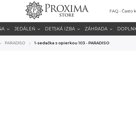
FAQ - Často 
ŇA
JEDÁLEŇ
DETSKÁ IZBA
ZÁHRADA
DOPLN
PARADISO
1-sedačka s opierkou 103 - PARADISO
/