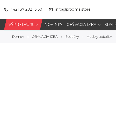
+421 37 202 13 50
info@proxima.store
VÝPREDAJ %
NOVINKY
OBÝVACIA IZBA
SPÁL
Domov
OBÝVACIA IZBA
Sedačky
Modely sedačiek
/
/
/
/