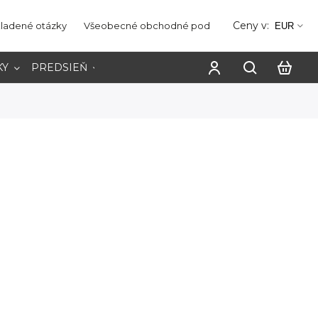
Ceny v:
kladené otázky
Všeobecné obchodné podmienky
Ochrana os
EUR
KY
PREDSIEŇ
PRACOVŇA