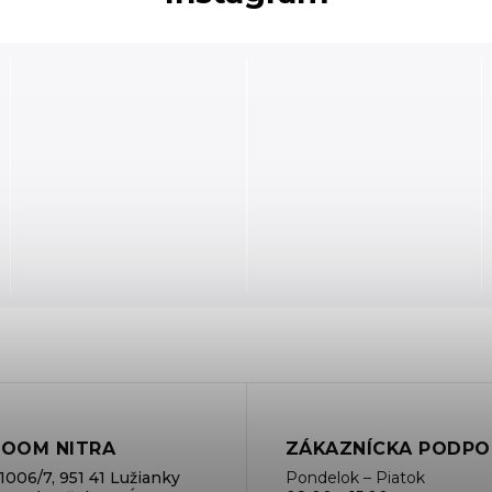
OOM NITRA
ZÁKAZNÍCKA PODPO
1006/7, 951 41 Lužianky
Pondelok – Piatok