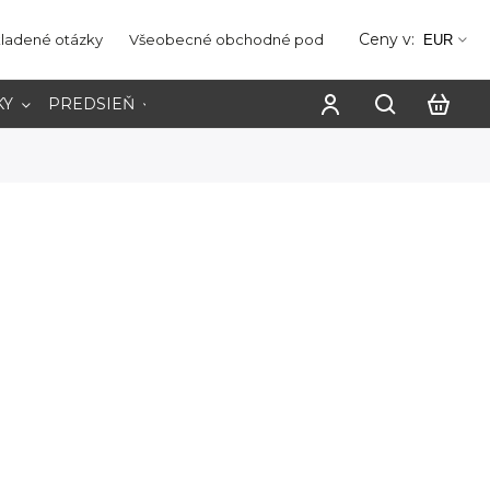
Ceny v:
kladené otázky
Všeobecné obchodné podmienky
Ochrana os
EUR
KY
PREDSIEŇ
PRACOVŇA