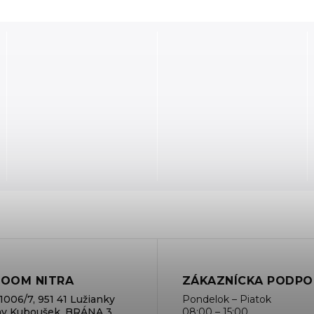
OOM NITRA
ZÁKAZNÍCKA PODPO
1006/7, 951 41 Lužianky
Pondelok – Piatok
rmy Kuboušek, BRÁNA 3
08:00 – 15:00