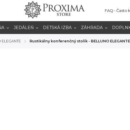
FAQ - Často 
ŇA
JEDÁLEŇ
DETSKÁ IZBA
ZÁHRADA
DOPLN
 ELEGANTE
Rustikálny konferenčný stolík - BELLUNO ELEGANTE
/