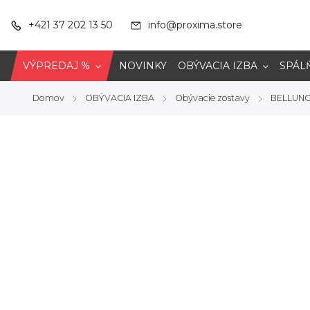
+421 37 202 13 50
info@proxima.store
VÝPREDAJ %
NOVINKY
OBÝVACIA IZBA
SPÁL
Domov
OBÝVACIA IZBA
Obývacie zostavy
BELLUNO
/
/
/