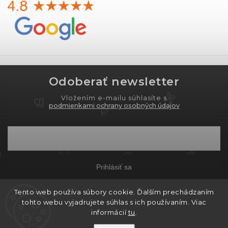
Odoberať newsletter
Vložením e-mailu súhlasíte s
podmienkami ochrany osobných údajov
Prihlásiť sa
Tento web používa súbory cookie. Ďalším prechádzaním
tohto webu vyjadrujete súhlas s ich používaním. Viac
Copyright 2026
PROXIMA.store
. Všetky práva
informácií
tu
.
vyhradené.