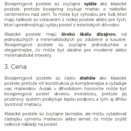
Boxspringové postele sú zvyčajne
vyššie
ako klasické
postele, pretože boxspring zvyšuje
matrac
o niekoľko
centimetrov nad zem. To môže byť výhodou pre ľudí, ktorí
majú ťažkosti so vstávaním z nízkej postele alebo pre tých,
ktorí uprednostňujú vyššiu posteľ z estetických dôvodov.
Klasické postele majú
širokú škálu dizajnov,
od
jednoduchých a minimalistických po zdobené a luxusné.
Boxspringové postele sú zvyčajne jednoduchšie a
elegantnejšie, čo môže byť ideálne pre moderné alebo
minimalistické interiéry.
3. Cena
Boxspringové postele sú často
drahšie
ako klasické
postele, pretože ich konštrukcia je komplexnejšia a vyžaduje
viac materiálov. Avšak, v dlhodobom horizonte môže byť
boxspringová posteľ skvelou investíciou, pretože jej
pružinový systém poskytuje lepšiu podporu a tým aj dlhšiu
životnosť matracu.
Klasické postele sú zvyčajne lacnejšie, ale môžu vyžadovať
častejšiu výmenu matracov alebo lamiel, čo môže zvýšiť
celkové náklady na posteľ.