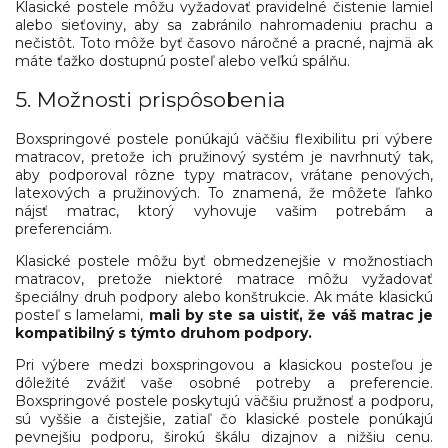
Klasické postele môžu vyžadovať pravidelné čistenie lamiel
alebo sieťoviny, aby sa zabránilo nahromadeniu prachu a
nečistôt. Toto môže byť časovo náročné a pracné, najmä ak
máte ťažko dostupnú posteľ alebo veľkú spálňu.
5. Možnosti prispôsobenia
Boxspringové postele ponúkajú väčšiu flexibilitu pri výbere
matracov, pretože ich pružinový systém je navrhnutý tak,
aby podporoval rôzne typy matracov, vrátane penových,
latexových a pružinových. To znamená, že môžete ľahko
nájsť matrac, ktorý vyhovuje vašim potrebám a
preferenciám.
Klasické postele môžu byť obmedzenejšie v možnostiach
matracov, pretože niektoré matrace môžu vyžadovať
špeciálny druh podpory alebo konštrukcie. Ak máte klasickú
posteľ s lamelami,
mali by ste sa uistiť, že váš matrac je
kompatibilný s týmto druhom podpory.
Pri výbere medzi boxspringovou a klasickou posteľou je
dôležité zvážiť vaše osobné potreby a preferencie.
Boxspringové postele poskytujú väčšiu pružnosť a podporu,
sú vyššie a čistejšie, zatiaľ čo klasické postele ponúkajú
pevnejšiu podporu, širokú škálu dizajnov a nižšiu cenu.