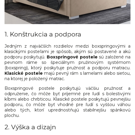
1. Konštrukcia a podpora
Jedným z najväčších rozdielov medzi boxspringovými a
klasickými posteľami je spôsob, akým sú postavené a akú
podporu poskytujú.
Boxspringové postele
sú založené na
pevnom ráme so špeciálnym pružinovým systémom
(boxspring), ktorý poskytuje pružnosť a podporu matracu.
Klasické postele
majú pevný rám s lamelami alebo sieťou,
na ktorej je položený matrac.
Boxspringové postele poskytujú väčšiu pružnosť a
odpruženie, čo môže byť príjemné pre ľudí s bolestivými
kĺbmi alebo chrbticou. Klasické postele poskytujú pevnejšiu
podporu, čo môže byť vhodné pre ľudí s vyššou váhou
alebo tých, ktorí uprednostňujú stabilnejšiu spánkovú
plochu.
2. Výška a dizajn